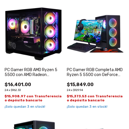
PC Gamer RGB AMD Ryzen 5
PC Gamer RGB Completa AMD
5500 con AMD Radeon
Ryzen 5 5500 con GeForce
RX7600 de 8GB
RTX 3050 de 6GB
$16,401.00
$15,849.00
24
x
$962.33
24
x
$929.94
$15,908.97
con
Transferencia
$15,373.53
con
Transferencia
o depósito bancario
o depósito bancario
¡Solo quedan
3
en stock!
¡Solo quedan
3
en stock!