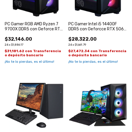
PC Gamer RGB AMD Ryzen 7
PC Gamer Intel i5 14400F
9700X DDR5 con Geforce RTX
DDR5 con Geforcce RTX 5060
5060
WiFi con WiFi y Bluetooth
$32,146.00
$28,322.00
24
x
$1,886.17
24
x
$1,661.79
$31,181.62
con
Transferencia
$27,472.34
con
Transferencia
o depósito bancario
o depósito bancario
¡No te lo pierdas, es el último!
¡No te lo pierdas, es el último!