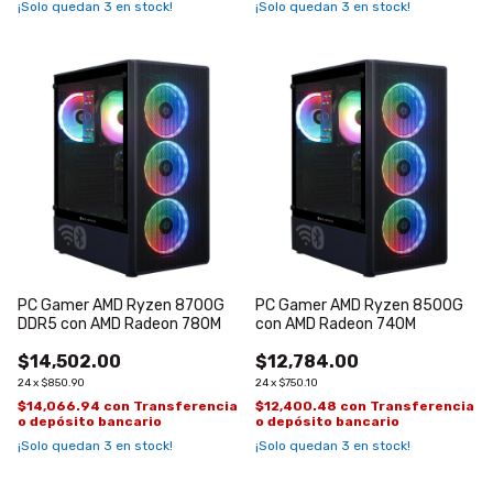
¡Solo quedan
3
en stock!
¡Solo quedan
3
en stock!
PC Gamer AMD Ryzen 8700G
PC Gamer AMD Ryzen 8500G
DDR5 con AMD Radeon 780M
con AMD Radeon 740M
$14,502.00
$12,784.00
24
x
$850.90
24
x
$750.10
$14,066.94
con
Transferencia
$12,400.48
con
Transferencia
o depósito bancario
o depósito bancario
¡Solo quedan
3
en stock!
¡Solo quedan
3
en stock!