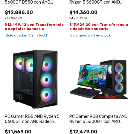
5600GT B550 con AMD
Ryzen 5 5600GT con AMD
Radeon Graphics 7
Radeon Graphics 7
$12,886.00
$14,360.00
24
x
$756.09
24
x
$842.57
$12,499.42
con
Transferencia
$13,929.20
con
Transferencia
o depósito bancario
o depósito bancario
¡Solo quedan
3
en stock!
¡Solo quedan
3
en stock!
PC Gamer RGB AMD Ryzen 5
PC Gamer RGB Completa AMD
5600GT con AMD Radeon
Ryzen 5 5600GT con AMD
Graphics 7
Radeon Graphics 7
$11,569.00
$12,479.00