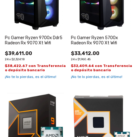
Pc Gamer Ryzen 9700x Ddr5
Pc Gamer Ryzen 5700x
Radeon Rx 9070 Xt Wifi
Radeon Rx 9070 Xt Wifi
$39,611.00
$33,412.00
24
x
$2,324.18
24
x
$1,960.45
$38,422.67
con
Transferencia
$32,409.64
con
Transferencia
o depósito bancario
o depósito bancario
¡No te lo pierdas, es el último!
¡No te lo pierdas, es el último!