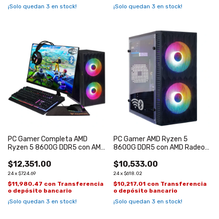
¡Solo quedan
3
en stock!
¡Solo quedan
3
en stock!
PC Gamer Completa AMD
PC Gamer AMD Ryzen 5
Ryzen 5 8600G DDR5 con AMD
8600G DDR5 con AMD Radeon
Radeon 760M
760M
$12,351.00
$10,533.00
24
x
$724.69
24
x
$618.02
$11,980.47
con
Transferencia
$10,217.01
con
Transferencia
o depósito bancario
o depósito bancario
¡Solo quedan
3
en stock!
¡Solo quedan
3
en stock!