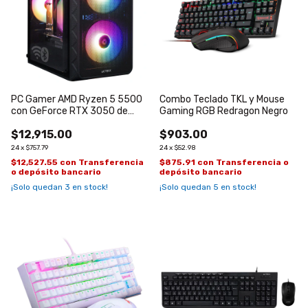
PC Gamer AMD Ryzen 5 5500
Combo Teclado TKL y Mouse
con GeForce RTX 3050 de
Gaming RGB Redragon Negro
6GB
$12,915.00
$903.00
24
x
$757.79
24
x
$52.98
$12,527.55
con
Transferencia
$875.91
con
Transferencia o
o depósito bancario
depósito bancario
¡Solo quedan
3
en stock!
¡Solo quedan
5
en stock!