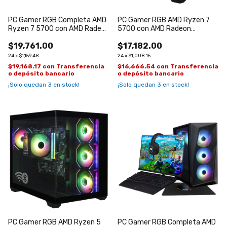
PC Gamer RGB Completa AMD
PC Gamer RGB AMD Ryzen 7
Ryzen 7 5700 con AMD Radeon
5700 con AMD Radeon
RX7600 de 8GB
RX7600 de 8GB
$19,761.00
$17,182.00
24
x
$1,159.48
24
x
$1,008.15
$19,168.17
con
Transferencia
$16,666.54
con
Transferencia
o depósito bancario
o depósito bancario
¡Solo quedan
3
en stock!
¡Solo quedan
3
en stock!
PC Gamer RGB AMD Ryzen 5
PC Gamer RGB Completa AMD