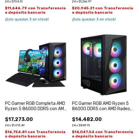
24
x
$704.51
24
x
$1,266.97
$11,646.79
con
Transferencia
$20,945.21
con
Transferencia
o depósito bancario
o depósito bancario
¡Solo quedan
3
en stock!
¡Solo quedan
3
en stock!
PC Gamer RGB Completa AMD
PC Gamer RGB AMD Ryzen 5
Ryzen 5 8600G DDR5 con AMD
8600G DDR5 con AMD Radeon
Radeon 760M
760M
$17,273.00
$14,482.00
24
x
$1,013.49
24
x
$849.73
$16,754.81
con
Transferencia
$14,047.54
con
Transferencia
o depósito bancario
o depósito bancario