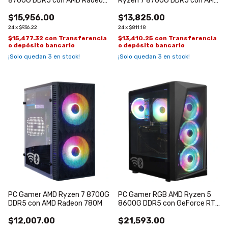
8700G DDR5 con AMD Radeon
Ryzen 7 8700G DDR5 con AMD
780M
Radeon 780M
$15,956.00
$13,825.00
24
x
$936.22
24
x
$811.18
$15,477.32
con
Transferencia
$13,410.25
con
Transferencia
o depósito bancario
o depósito bancario
¡Solo quedan
3
en stock!
¡Solo quedan
3
en stock!
PC Gamer AMD Ryzen 7 8700G
PC Gamer RGB AMD Ryzen 5
DDR5 con AMD Radeon 780M
8600G DDR5 con GeForce RTX
5060 de 8GB
$12,007.00
$21,593.00