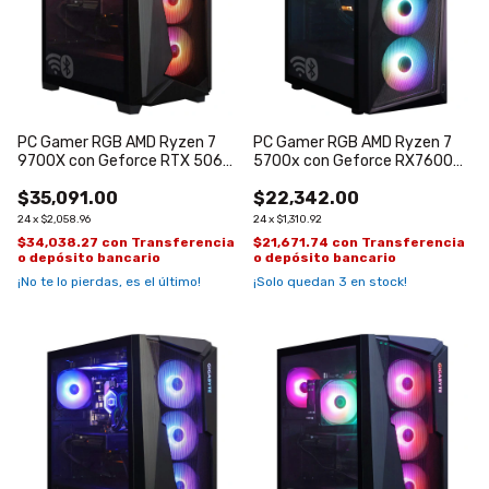
PC Gamer RGB AMD Ryzen 7
PC Gamer RGB AMD Ryzen 7
9700X con Geforce RTX 5060
5700x con Geforce RX7600
TI de 16GB GDDR7
de 8GB
$35,091.00
$22,342.00
24
x
$2,058.96
24
x
$1,310.92
$34,038.27
con
Transferencia
$21,671.74
con
Transferencia
o depósito bancario
o depósito bancario
¡No te lo pierdas, es el último!
¡Solo quedan
3
en stock!