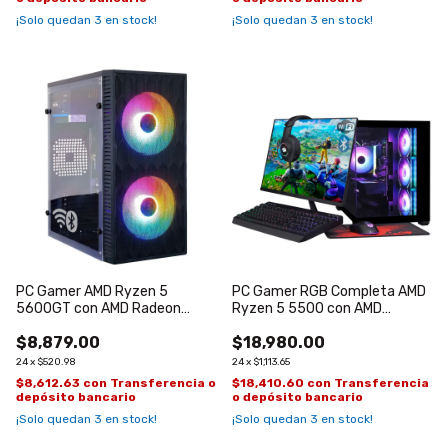
¡Solo quedan
3
en stock!
¡Solo quedan
3
en stock!
PC Gamer AMD Ryzen 5
PC Gamer RGB Completa AMD
5600GT con AMD Radeon
Ryzen 5 5500 con AMD
Graphics 7
Radeon RX7600 de 8GB
$8,879.00
$18,980.00
24
x
$520.98
24
x
$1,113.65
$8,612.63
con
Transferencia o
$18,410.60
con
Transferencia
depósito bancario
o depósito bancario
¡Solo quedan
3
en stock!
¡Solo quedan
3
en stock!