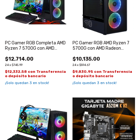
PC Gamer RGB Completa AMD
PC Gamer RGB AMD Ryzen 7
Ryzen 7 5700G con AMD
5700G con AMD Radeon
Radeon Graphics 8
Graphics 8
$12,714.00
$10,135.00
24
x
$745.99
24
x
$594.67
$12,332.58
con
Transferencia
$9,830.95
con
Transferencia
o depósito bancario
o depósito bancario
¡Solo quedan
3
en stock!
¡Solo quedan
3
en stock!