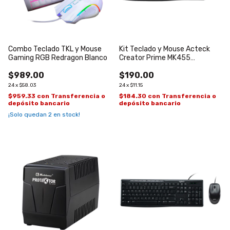
Combo Teclado TKL y Mouse
Kit Teclado y Mouse Acteck
Gaming RGB Redragon Blanco
Creator Prime MK455
Alambrico Negro
$989.00
$190.00
24
x
$58.03
24
x
$11.15
$959.33
con
Transferencia o
$184.30
con
Transferencia o
depósito bancario
depósito bancario
¡Solo quedan
2
en stock!