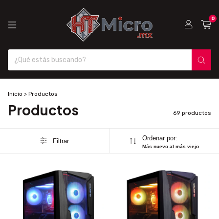
0
Inicio
>
Productos
Productos
69 productos
Ordenar por:
Filtrar
Más nuevo al más viejo