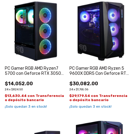
PC Gamer RGB AMD Ryzen7
PC Gamer RGB AMD Ryzen 5
5700 con Geforce RTX 3050
9600X DDR5 Con Geforce RTX
de 6GB
5060 WiFi
$14,052.00
$30,082.00
24
x
$824.50
24
x
$1,765.06
$13,630.44
con
Transferencia
$29,179.54
con
Transferencia
o depósito bancario
o depósito bancario
¡Solo quedan
3
en stock!
¡Solo quedan
3
en stock!