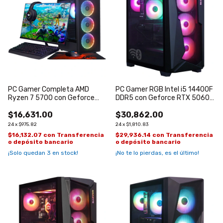
PC Gamer Completa AMD
PC Gamer RGB Intel i5 14400F
Ryzen 7 5700 con Geforce
DDR5 con Geforce RTX 5060
RTX 3050 de 6GB GDDR6
TI de 16GB
$16,631.00
$30,862.00
24
x
$975.82
24
x
$1,810.83
$16,132.07
con
Transferencia
$29,936.14
con
Transferencia
o depósito bancario
o depósito bancario
¡Solo quedan
3
en stock!
¡No te lo pierdas, es el último!