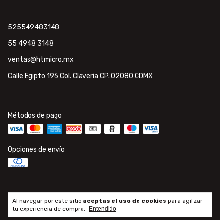
525549483148
55 4948 3148
ventas@htmicro.mx
Calle Egipto 196 Col. Claveria CP. 02080 CDMX
Métodos de pago
Opciones de envío
Al navegar por este sitio
aceptas el uso de cookies
para agilizar
Copyright HTmicro.mx - 2026. Todos los derechos reservados.
tu experiencia de compra.
Entendido