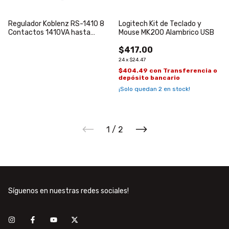
Regulador Koblenz RS-1410 8
Logitech Kit de Teclado y
Contactos 1410VA hasta
Mouse MK200 Alambrico USB
700W
$417.00
24
x
$24.47
$404.49
con
Transferencia o
depósito bancario
¡Solo quedan
2
en stock!
1
/
2
Síguenos en nuestras redes sociales!