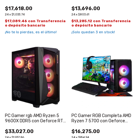
de 6GB
$17,618.00
$13,696.00
24
x
$1,033.74
24
x
$803.61
$17,089.46
con
Transferencia
$13,285.12
con
Transferencia
o depósito bancario
o depósito bancario
¡No te lo pierdas, es el último!
¡Solo quedan
3
en stock!
PC Gamer rgb AMD Ryzen 5
PC Gamer RGB Completa AMD
9600X DDR5 con Geforce RTX
Ryzen 7 5700 con Geforce
5060 TI de 16GB
RTX 3050 de 6GB
$33,027.00
$16,275.00
24
x
$1,937.86
24
x
$954.94