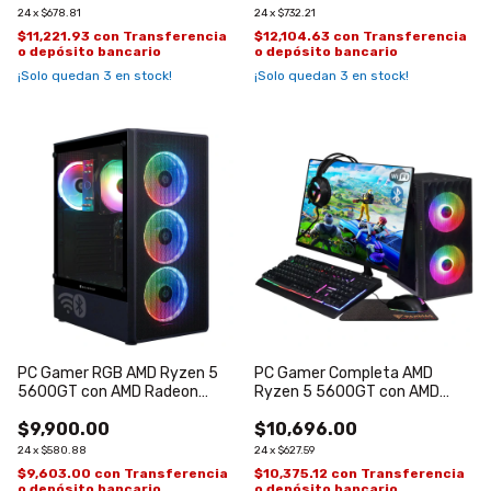
24
x
$678.81
24
x
$732.21
$11,221.93
con
Transferencia
$12,104.63
con
Transferencia
o depósito bancario
o depósito bancario
¡Solo quedan
3
en stock!
¡Solo quedan
3
en stock!
PC Gamer RGB AMD Ryzen 5
PC Gamer Completa AMD
5600GT con AMD Radeon
Ryzen 5 5600GT con AMD
Graphics 7
Radeon Graphics 7
$9,900.00
$10,696.00
24
x
$580.88
24
x
$627.59
$9,603.00
con
Transferencia
$10,375.12
con
Transferencia
o depósito bancario
o depósito bancario