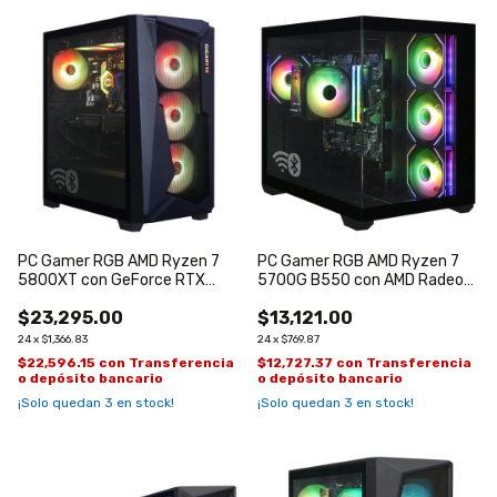
PC Gamer RGB AMD Ryzen 7
PC Gamer RGB AMD Ryzen 7
5800XT con GeForce RTX
5700G B550 con AMD Radeon
5060 de 8GB
Graphics 8
$23,295.00
$13,121.00
24
x
$1,366.83
24
x
$769.87
$22,596.15
con
Transferencia
$12,727.37
con
Transferencia
o depósito bancario
o depósito bancario
¡Solo quedan
3
en stock!
¡Solo quedan
3
en stock!