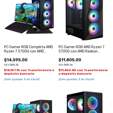
PC Gamer RGB Completa AMD
PC Gamer RGB AMD Ryzen 7
Ryzen 7 5700G con AMD
5700G con AMD Radeon
Radeon Graphics 8
Graphics 8
$14,595.00
$11,805.00
24
x
$856.36
24
x
$692.66
$14,157.15
con
Transferencia o
$11,450.85
con
Transferencia
depósito bancario
o depósito bancario
¡Solo quedan
3
en stock!
¡Solo quedan
3
en stock!