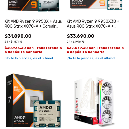
Kit AMD Ryzen 9 9950X + Asus
Kit AMD Ryzen 9 9950X3D +
ROG Strix X870-A + Corsair
Asus ROG Strix X870-A +
64GB (2x32GB) DDR5
Corsair 64GB (2x32GB) DDR5
$31,890.00
$33,690.00
6400Mhz
6400Mhz
24
x
$1,871.15
24
x
$1,976.76
$30,933.30
con
Transferencia
$32,679.30
con
Transferencia
o depósito bancario
o depósito bancario
¡No te lo pierdas, es el último!
¡No te lo pierdas, es el último!