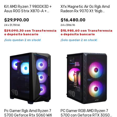
Kit AMD Ryzen 7 9800X3D +
Xfx Magnetic Air Oc Rgb Amd
Asus ROG Strix X870-A +
Radeon Rx 9070 Xt 16gb
Corsair 64GB (2x32GB) DDR5
Gddr6 White
$29,990.00
$16,480.00
6400Mhz
24
x
$1,759.66
24
x
$966.96
$29,090.30
con
Transferencia
$15,985.60
con
Transferencia
o depósito bancario
o depósito bancario
¡Solo quedan
2
en stock!
¡Solo quedan
2
en stock!
Pc Gamer Rgb Amd Ryzen 7
PC Gamer RGB AMD Ryzen 7
5700 Geforce Rtx 5060 Wifi
5700 con Geforce RTX 3050