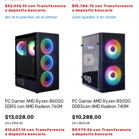
$32,036.19
con
Transferencia
$15,786.75
con
Transferencia
o depósito bancario
o depósito bancario
¡No te lo pierdas, es el último!
¡Solo quedan
3
en stock!
PC Gamer AMD Ryzen 8600G
PC Gamer AMD Ryzen 8500G
DDR5 con AMD Radeon 760M
DDR5con AMD Radeon 740M
$13,028.00
$10,288.00
24
x
$764.42
24
x
$603.65
$12,637.16
con
Transferencia
$9,979.36
con
Transferencia
o depósito bancario
o depósito bancario