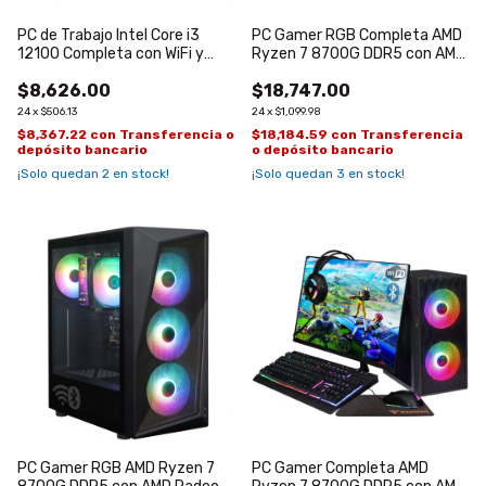
PC de Trabajo Intel Core i3
PC Gamer RGB Completa AMD
12100 Completa con WiFi y
Ryzen 7 8700G DDR5 con AMD
Bluetooth
Radeon 780M
$8,626.00
$18,747.00
24
x
$506.13
24
x
$1,099.98
$8,367.22
con
Transferencia o
$18,184.59
con
Transferencia
depósito bancario
o depósito bancario
¡Solo quedan
2
en stock!
¡Solo quedan
3
en stock!
PC Gamer RGB AMD Ryzen 7
PC Gamer Completa AMD