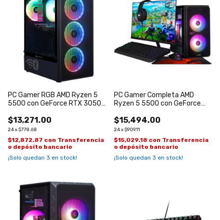
PC Gamer RGB AMD Ryzen 5
PC Gamer Completa AMD
5500 con GeForce RTX 3050
Ryzen 5 5500 con GeForce
de 6GB
RTX 3050 de 6GB
$13,271.00
$15,494.00
24
x
$778.68
24
x
$909.11
$12,872.87
con
Transferencia
$15,029.18
con
Transferencia
o depósito bancario
o depósito bancario
¡Solo quedan
3
en stock!
¡Solo quedan
3
en stock!