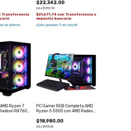
$22,342.00
24
x
$1,310.92
n
Transferencia
$21,671.74
con
Transferencia o
cario
depósito bancario
 es el último!
¡Solo quedan
3
en stock!
AMD Ryzen 7
PC Gamer RGB Completa AMD
 Radeon RX7600
Ryzen 5 5500 con AMD Radeon
RX7600 de 8GB
$18,980.00
24
x
$1,113.65