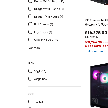
Doom Gi630 Negro (1)
Dragonfly Ii Blanco (7)
Dragonfly Ii Negro (7)
PC Gamer RGB
Ryzen 7 5700 
Fuji Blanco (1)
3050 de 6GB
Fuji Negro (1)
$16,275.00
24
x
$954.94
Gigabyte C301 (8)
$15,786.75
co
o depósito ba
Ver más
¡Solo quedan
3
e
RAM
16gb (16)
32gb (23)
SSD
1tb (23)