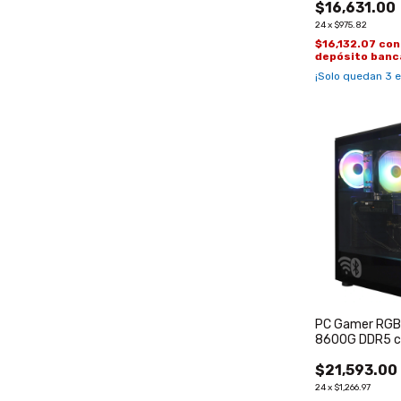
$16,631.00
24
x
$975.82
$16,132.07
con
depósito banc
¡Solo quedan
3
e
PC Gamer RGB
8600G DDR5 c
5060 de 8GB
$21,593.00
24
x
$1,266.97