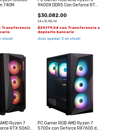
on 740M
9600X DDR5 Con Geforce RTX
5060 WiFi
$30,082.00
24
x
$1,765.06
n
Transferencia
$29,179.54
con
Transferencia o
cario
depósito bancario
 stock!
¡Solo quedan
3
en stock!
AMD Ryzen 7
PC Gamer RGB AMD Ryzen 7
orce RTX 5060
5700x con Geforce RX7600 de
DR7
8GB