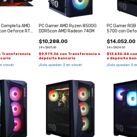
 Completa AMD
PC Gamer AMD Ryzen 8500G
PC Gamer RGB
con Geforce RTX
DDR5con AMD Radeon 740M
5700 con Gefo
de 6GB
$10,288.00
$14,052.00
24
x
$603.65
24
x
$824.50
n
Transferencia
$9,979.36
con
Transferencia o
$13,630.44
co
ncario
depósito bancario
o depósito ban
n stock!
¡Solo quedan
3
en stock!
¡Solo quedan
3
en