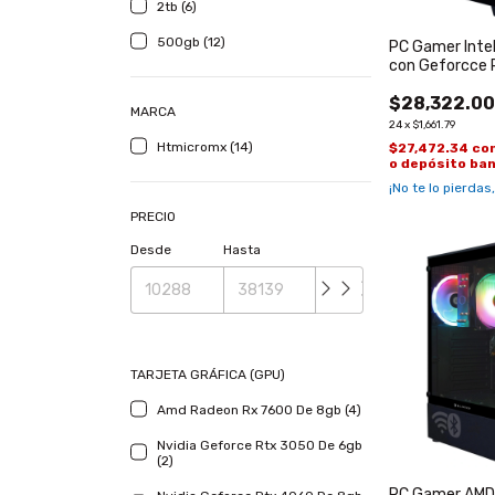
2tb (6)
500gb (12)
PC Gamer Inte
con Geforcce 
con WiFi y Blu
$28,322.0
MARCA
24
x
$1,661.79
Htmicromx (14)
$27,472.34
co
o depósito ba
¡No te lo pierdas,
PRECIO
Desde
Hasta
TARJETA GRÁFICA (GPU)
Amd Radeon Rx 7600 De 8gb (4)
Nvidia Geforce Rtx 3050 De 6gb
(2)
PC Gamer AMD