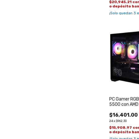
$20,945.21
co
o depósito ba
¡Solo quedan
3
e
PC Gamer RGB
5500 con AMD
de 8GB
$16,401.00
24
x
$962.33
$15,908.97
co
o depósito ba
¡Solo quedan
3
e