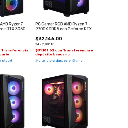
 AMD Ryzen7
PC Gamer RGB AMD Ryzen 7
rce RTX 3050
9700X DDR5 con Geforce RTX
5060
$32,146.00
24
x
$1,886.17
n
Transferencia
$31,181.62
con
Transferencia o
cario
depósito bancario
 stock!
¡No te lo pierdas, es el último!