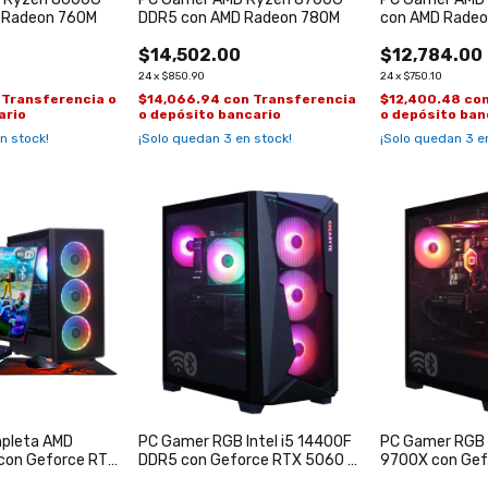
 Radeon 760M
DDR5 con AMD Radeon 780M
con AMD Rade
$14,502.00
$12,784.00
24
x
$850.90
24
x
$750.10
Transferencia o
$14,066.94
con
Transferencia
$12,400.48
co
ario
o depósito bancario
o depósito ban
n stock!
¡Solo quedan
3
en stock!
¡Solo quedan
3
en
pleta AMD
PC Gamer RGB Intel i5 14400F
PC Gamer RGB 
con Geforce RTX
DDR5 con Geforce RTX 5060 TI
9700X con Gef
GDDR6
de 16GB
TI de 16GB GD