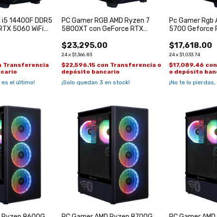
l i5 14400F DDR5
PC Gamer RGB AMD Ryzen 7
Pc Gamer Rgb 
RTX 5060 WiFi
5800XT con GeForce RTX
5700 Geforce R
etooth
5060 de 8GB
0
$23,295.00
$17,618.00
24
x
$1,366.83
24
x
$1,033.74
n
Transferencia
$22,596.15
con
Transferencia o
$17,089.46
co
ncario
depósito bancario
o depósito ban
 es el último!
¡Solo quedan
3
en stock!
¡No te lo pierdas,
 Ryzen 8600G
PC Gamer AMD Ryzen 8700G
PC Gamer AMD