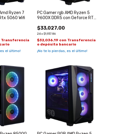
Amd Ryzen 7
PC Gamer rgb AMD Ryzen 5
tx 5060 Wifi
9600X DDR5 con Geforce RTX
5060 TI de 16GB
$33,027.00
24
x
$1,937.86
n
Transferencia
$32,036.19
con
Transferencia
cario
o depósito bancario
 es el último!
¡No te lo pierdas, es el último!
 Ryzen 8500G
PC Gamer RGB AMD Ryzen 5