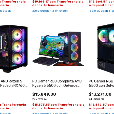
n
Transferencia
$19,168.17
con
Transferencia o
$16,666.54
co
ncario
depósito bancario
o depósito ban
n stock!
¡Solo quedan
3
en stock!
¡Solo quedan
3
en
 AMD Ryzen 5
PC Gamer RGB Completa AMD
PC Gamer RGB
 Radeon RX7600
Ryzen 5 5500 con GeForce
5500 con GeFo
RTX 3050 de 6GB
de 6GB
$15,849.00
$13,271.00
24
x
$929.94
24
x
$778.68
n
Transferencia
$15,373.53
con
Transferencia o
$12,872.87
con
ncario
depósito bancario
o depósito ban
n stock!
¡Solo quedan
3
en stock!
¡Solo quedan
3
en