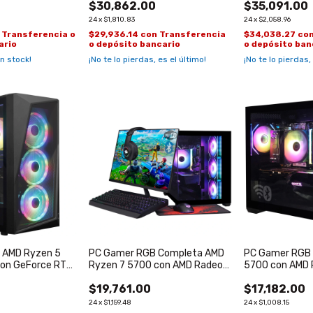
$30,862.00
$35,091.00
24
x
$1,810.83
24
x
$2,058.96
Transferencia o
$29,936.14
con
Transferencia
$34,038.27
co
ario
o depósito bancario
o depósito ban
n stock!
¡No te lo pierdas, es el último!
¡No te lo pierdas,
 AMD Ryzen 5
PC Gamer RGB Completa AMD
PC Gamer RGB 
on GeForce RTX
Ryzen 7 5700 con AMD Radeon
5700 con AMD
RX7600 de 8GB
de 8GB
$19,761.00
$17,182.00
24
x
$1,159.48
24
x
$1,008.15