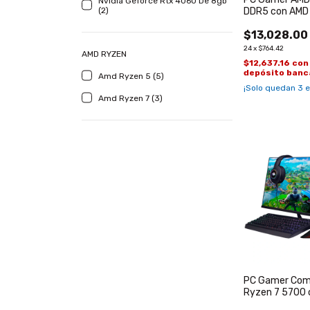
Nvidia Geforce Rtx 4060 De 8gb
(2)
DDR5 con AMD
$13,028.00
24
x
$764.42
AMD RYZEN
$12,637.16
con
depósito banc
Amd Ryzen 5 (5)
¡Solo quedan
3
e
Amd Ryzen 7 (3)
PC Gamer Com
Ryzen 7 5700 
3050 de 6GB 